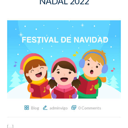
NADAL 2022
Blog
adminvigo
0 Comments
[…]