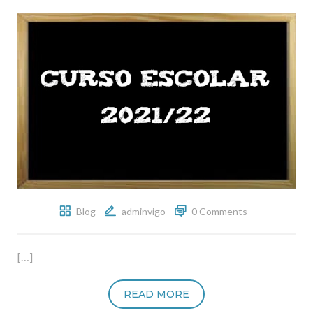
Blog
adminvigo
0 Comments
[…]
READ MORE