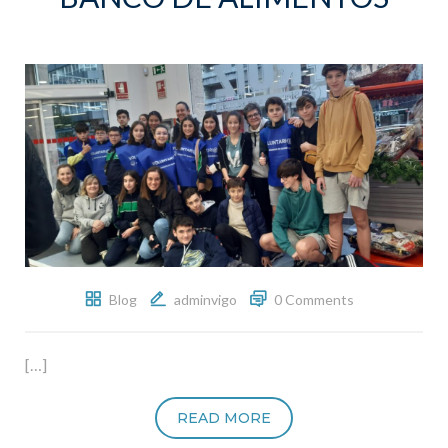
Blog
adminvigo
0 Comments
[…]
READ MORE