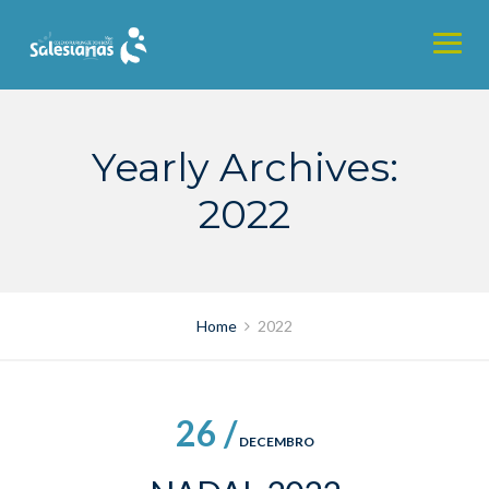
Skip
to
content
Yearly Archives:
2022
Home
2022
26 /
DECEMBRO