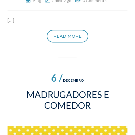
Blog
adminvigo
0 Comments
[…]
READ MORE
6 /
DECEMBRO
MADRUGADORES E
COMEDOR