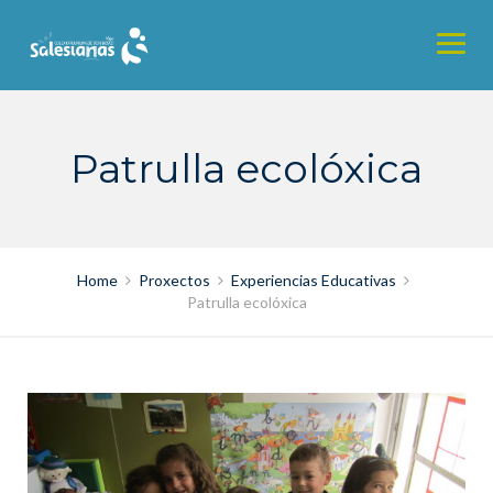
Skip
to
content
Patrulla ecolóxica
Home
Proxectos
Experiencias Educativas
Patrulla ecolóxica