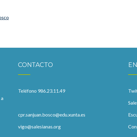
osco
CONTACTO
EN
Teléfono 986.23.11.49
Twit
 a
Sale
cpr.sanjuan.bosco@edu.xunta.es
Escu
vigo@salesianas.org
Cons