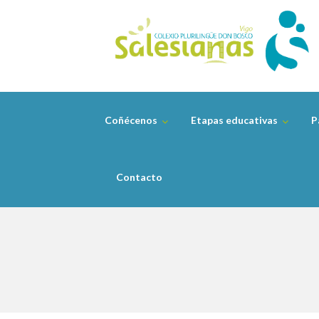
Skip
to
content
Coñécenos
Etapas educativas
P
Contacto