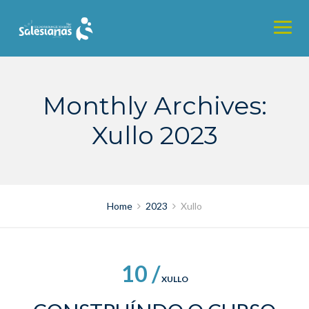
Skip
to
content
Monthly Archives:
Xullo 2023
Home
2023
Xullo
10 /
XULLO