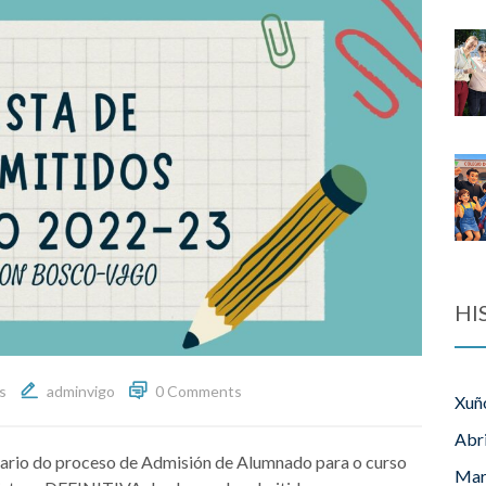
HI
s
adminvigo
0 Comments
Xuñ
Abr
dario do proceso de Admisión de Alumnado para o curso
Mar