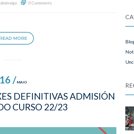
adminvigo
0 Comments
CA
READ MORE
Blo
Not
Unc
16 /
MAIO
RE
XES DEFINITIVAS ADMISIÓN
O CURSO 22/23