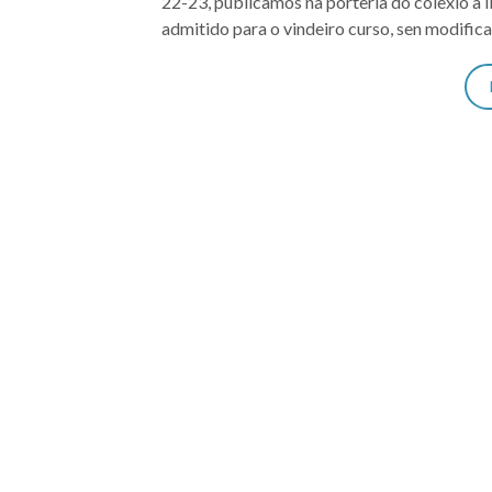
22-23, publicamos na portería do colexio a
admitido para o vindeiro curso, sen modific