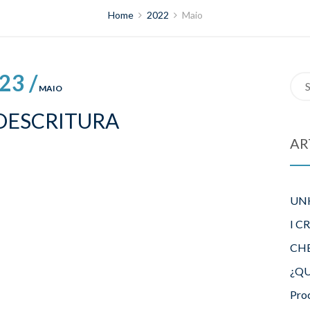
Home
2022
Maio
23 /
Sea
MAIO
for:
OESCRITURA
AR
UN
I C
CH
¿QU
Pro