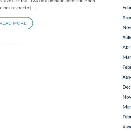
 listaxe DEFINITIVA de alumnado admitido e non
Feb
acións respecto
[…]
Xan
READ MORE
Nov
Xul
Abr
Mar
Feb
Xan
Dec
Nov
Mar
Feb
Xan