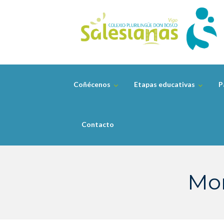
Skip
to
content
Coñécenos
Etapas educativas
P
Contacto
Mon