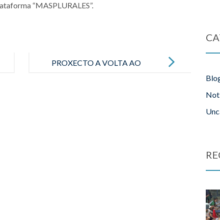
 plataforma “MASPLURALES”.
CA
PROXECTO A VOLTA AO
Blo
MUNDO
Not
Unc
RE