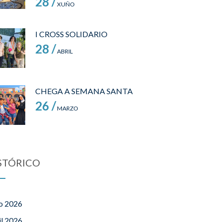
28 /
XUÑO
I CROSS SOLIDARIO
28 /
ABRIL
CHEGA A SEMANA SANTA
26 /
MARZO
STÓRICO
o 2026
il 2026