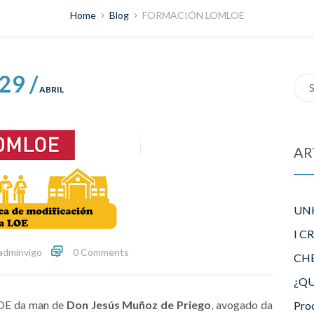
Home
Blog
FORMACIÓN LOMLOE
29 /
Sea
ABRIL
for:
AR
UN
I C
adminvigo
0 Comments
CH
¿QU
OE da man de
Don Jesús Muñoz de Priego
, avogado da
Pro