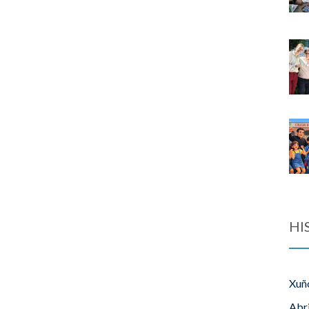
HI
Xuñ
Abr