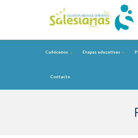
Skip
to
content
Coñécenos
Etapas educativas
P
Contacto