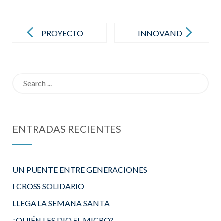
Post
navigation
PROYECTO
INNOVAND
LA VUELTA
O Y
AL MUNDO
GAMIFICAN
Search
DO DESDE
for:
LA
EDUCACIÓN
ENTRADAS RECIENTES
FÍSICA
UN PUENTE ENTRE GENERACIONES
I CROSS SOLIDARIO
LLEGA LA SEMANA SANTA
¿QUIÉN LES DIO EL MICRO?