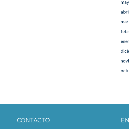
may
abri
mar
feb
ene
dic
nov
oct
CONTACTO
EN