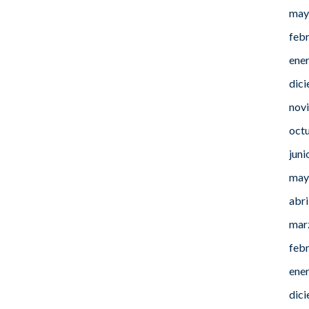
may
feb
ene
dic
nov
oct
juni
may
abri
mar
feb
ene
dic