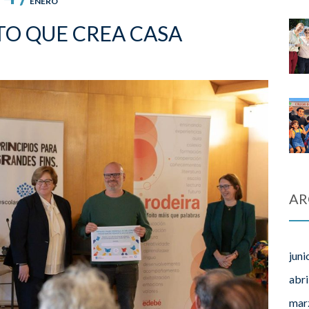
ENERO
TO QUE CREA CASA
AR
juni
abri
mar