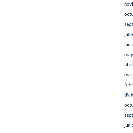
nov
oct
sep
juli
juni
may
abri
mar
feb
dic
oct
sep
juni