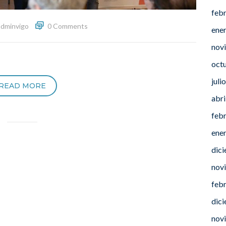
feb
adminvigo
0 Comments
ene
nov
oct
juli
READ MORE
abri
feb
ene
dic
nov
feb
dic
nov