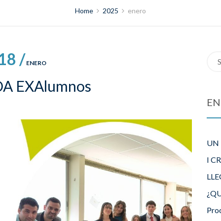
Home
2025
enero
18 /
Sea
ENERO
for:
A EXAlumnos
EN
UN
I C
LLE
¿QU
Pro