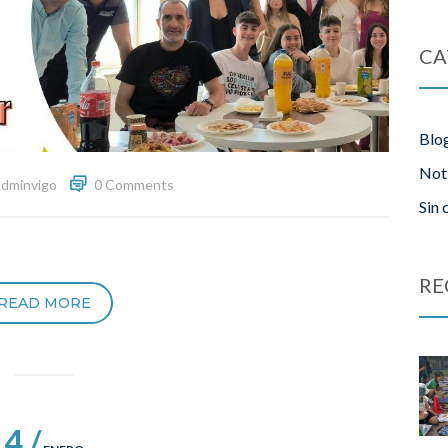
CA
Blo
Not
adminvigo
0 Comments
Sin 
RE
READ MORE
4 /