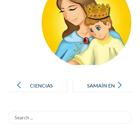
Post
navigation
CIENCIAS
SAMAÍN EN
BÁSICAS
INFANTIL
PARA EL
Search
DESARROLL
for:
O
SOSTENIBLE