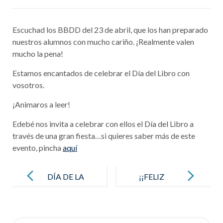
Escuchad los BBDD del 23 de abril, que los han preparado
nuestros alumnos con mucho cariño. ¡Realmente valen
mucho la pena!
Estamos encantados de celebrar el Día del Libro con
vosotros.
¡Animaros a leer!
Edebé nos invita a celebrar con ellos el Día del Libro a
través de una gran fiesta…si quieres saber más de este
evento, pincha
aquí
Post
navigation
DÍA DE LA
¡¡FELIZ
FAMILIA
FIESTA DE
MARÍA
Search