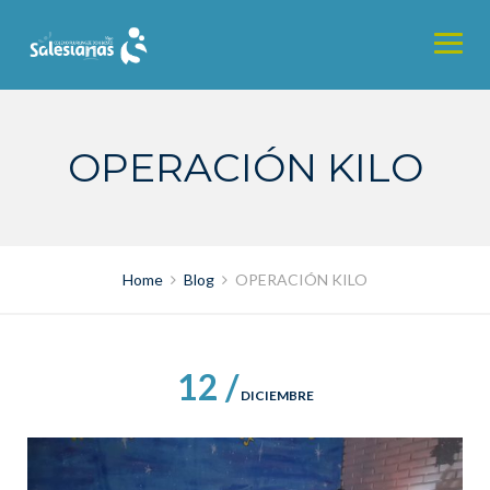
Skip
to
content
OPERACIÓN KILO
Home
Blog
OPERACIÓN KILO
12 /
DICIEMBRE