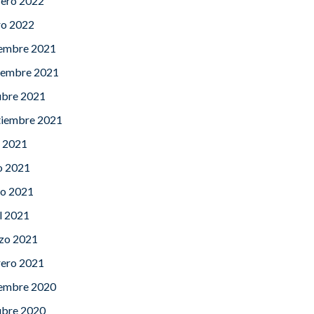
rero 2022
ro 2022
iembre 2021
iembre 2021
ubre 2021
tiembre 2021
o 2021
o 2021
o 2021
l 2021
zo 2021
rero 2021
iembre 2020
ubre 2020