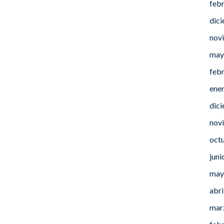
feb
dic
nov
may
feb
ene
dic
nov
oct
juni
may
abri
mar