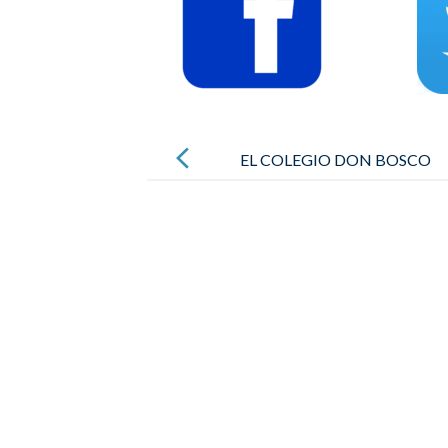
Post
navigation
EL COLEGIO DON BOSCO
CELEBRA EL 150º ANIVERSARIO
DE FUNDACIÓN DE LAS
SALESIANAS (1872-2022)