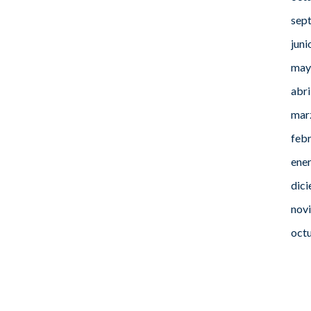
sep
juni
may
abri
mar
feb
ene
dic
nov
oct