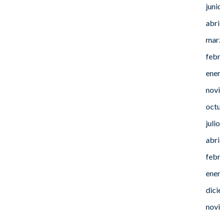
juni
abri
mar
feb
ene
nov
oct
juli
abri
feb
ene
dic
nov