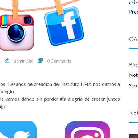
¿QU
Pro
CA
s
adminvigo
0 Comments
Blo
Not
 los 150 años de creación del Instituto FMA nos damos a
Sin 
olegio.
e vamos dando sin perder #la alegría de crecer juntos
igo.
RE