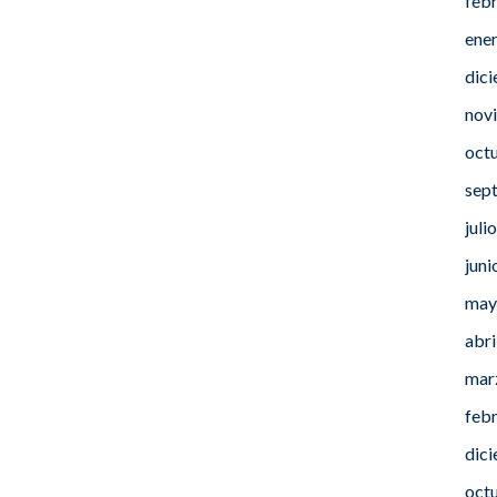
feb
ene
dic
nov
oct
sep
juli
juni
may
abri
mar
feb
dic
oct